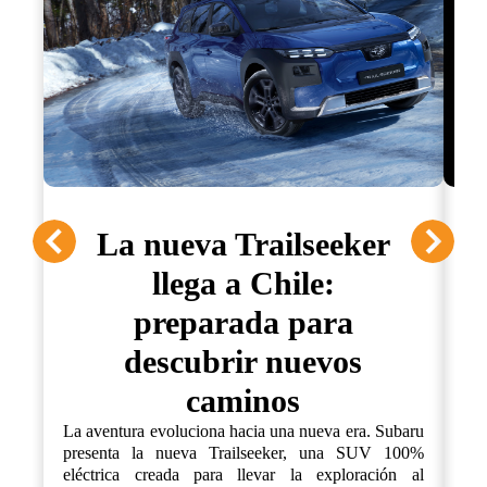
La nueva Trailseeker
llega a Chile:
preparada para
descubrir nuevos
La
ca
caminos
pr
fue
La aventura evoluciona hacia una nueva era. Subaru
un
presenta la nueva Trailseeker, una SUV 100%
ex
eléctrica creada para llevar la exploración al
co