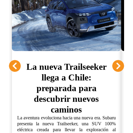
La nueva Trailseeker
llega a Chile:
preparada para
descubrir nuevos
La
ca
caminos
pr
fue
La aventura evoluciona hacia una nueva era. Subaru
un
presenta la nueva Trailseeker, una SUV 100%
ex
eléctrica creada para llevar la exploración al
co