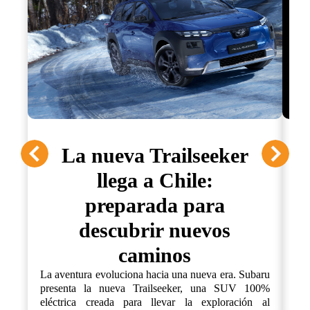
La nueva Trailseeker
llega a Chile:
preparada para
descubrir nuevos
La
ca
caminos
pr
fue
La aventura evoluciona hacia una nueva era. Subaru
un
presenta la nueva Trailseeker, una SUV 100%
ex
eléctrica creada para llevar la exploración al
co