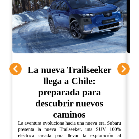
La nueva Trailseeker
llega a Chile:
preparada para
descubrir nuevos
La
ca
caminos
pr
fue
La aventura evoluciona hacia una nueva era. Subaru
un
presenta la nueva Trailseeker, una SUV 100%
ex
eléctrica creada para llevar la exploración al
co